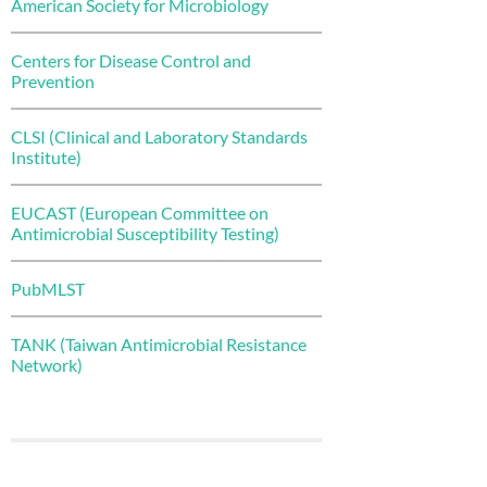
American Society for Microbiology
Centers for Disease Control and
Prevention
CLSI (Clinical and Laboratory Standards
Institute)
EUCAST (European Committee on
Antimicrobial Susceptibility Testing)
PubMLST
TANK (Taiwan Antimicrobial Resistance
Network)