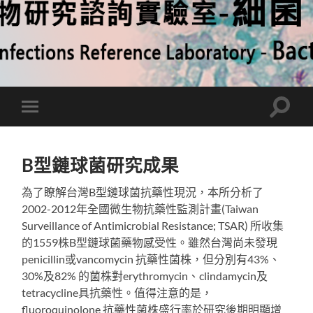
Toggle
Toggle
search
mobile
field
menu
B型鏈球菌研究成果
為了瞭解台灣B型鏈球菌抗藥性現況，本所分析了
2002-2012年全國微生物抗藥性監測計畫(Taiwan
Surveillance of Antimicrobial Resistance; TSAR) 所收集
的1559株B型鏈球菌藥物感受性。雖然台灣尚未發現
penicillin或vancomycin 抗藥性菌株，但分別有43%、
30%及82% 的菌株對erythromycin、clindamycin及
tetracycline具抗藥性。值得注意的是，
fluoroquinolone 抗藥性菌株盛行率於研究後期明顯增