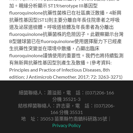
加。親緣分析顯示 ST19/serotype III基因型
fluoroquinolone抗藥性菌株已在社區廣泛散播，4新興
抗藥性基因型(ST1)則主要分離自年長住院患者之呼吸
道及泌尿道檢體。呼吸道檢體及年長患者為分離出
fluoroquinolone抗藥菌株的危險因子。此觀察顯示台灣
B型鏈球菌已在fluoroquinolone使用選擇壓力下已經產
生抗藥性突變並在環境中散播，凸顯出臨床
fluoroquinolone謹慎使用的重要性。我們也將持續監測
有無新興抗藥性基因型別產生及散播。(參考資料:
Principles and Practice of Infectious Diseases, 8th
edition; J Antimicrob Chemother. 2017; 72: 3263-3271)
細菌聯絡人：蕭溢茹，電 話：(037)206-166
分機 35521-3
結核桿菌聯絡人：許志豪，電 話：(037)206-
166 分機 35531
地 址：35053 苗栗縣竹南鎮科研路35號｜
Privacy Policy