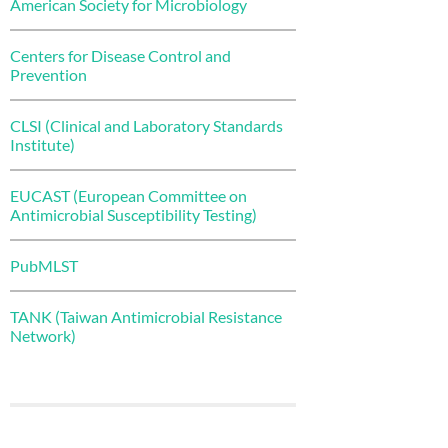
American Society for Microbiology
Centers for Disease Control and
Prevention
CLSI (Clinical and Laboratory Standards
Institute)
EUCAST (European Committee on
Antimicrobial Susceptibility Testing)
PubMLST
TANK (Taiwan Antimicrobial Resistance
Network)