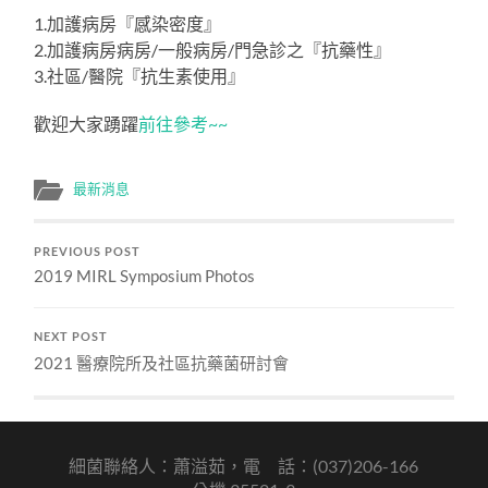
1.加護病房『感染密度』
2.加護病房病房/一般病房/門急診之『抗藥性』
3.社區/醫院『抗生素使用』
歡迎大家踴躍
前往參考~~
最新消息
PREVIOUS POST
2019 MIRL Symposium Photos
NEXT POST
2021 醫療院所及社區抗藥菌研討會
細菌聯絡人：蕭溢茹，電 話：(037)206-166