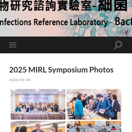
Toggle
Toggle
search
mobile
field
menu
2025 MIRL Symposium Photos
2026-01-06