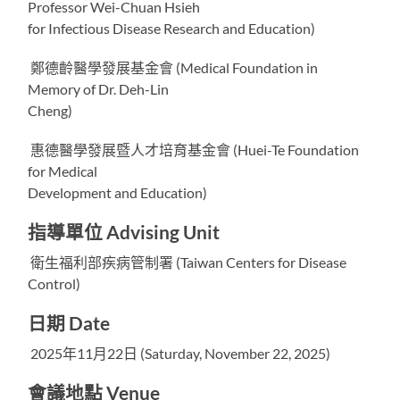
Professor Wei-Chuan Hsieh
for Infectious Disease Research and Education)
鄭德齡醫學發展基金會 (Medical Foundation in
Memory of Dr. Deh-Lin
Cheng)
惠德醫學發展暨人才培育基金會 (Huei-Te Foundation
for Medical
Development and Education)
指導單位 Advising Unit
衛生福利部疾病管制署 (Taiwan Centers for Disease
Control)
日期 Date
2025年11月22日 (Saturday, November 22, 2025)
會議地點 Venue