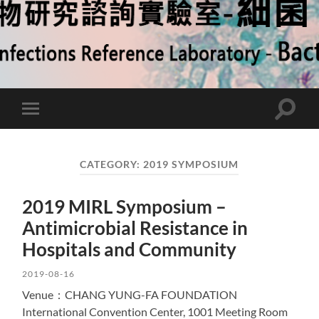
Toggle
Toggle
search
mobile
field
menu
CATEGORY:
2019 SYMPOSIUM
2019 MIRL Symposium –
Antimicrobial Resistance in
Hospitals and Community
2019-08-16
Venue：CHANG YUNG-FA FOUNDATION
International Convention Center, 1001 Meeting Room