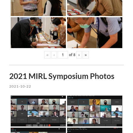
«
‹
of
8
›
»
2021 MIRL Symposium Photos
2021-10-22