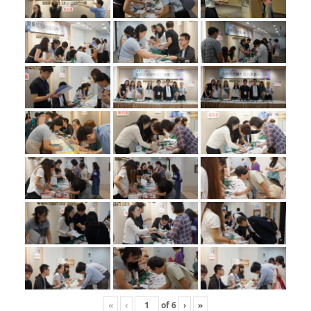
«
‹
of
6
›
»