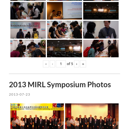
«
‹
of
5
›
»
2013 MIRL Symposium Photos
2013-07-23