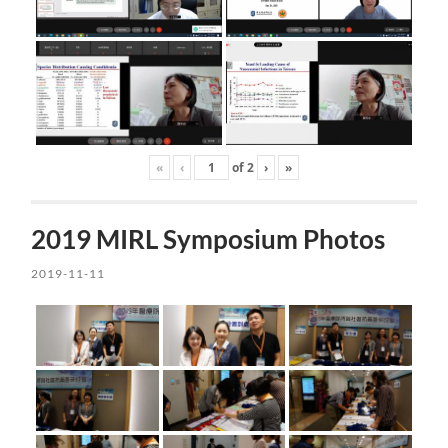
«
‹
of
2
›
»
2019 MIRL Symposium Photos
2019-11-11