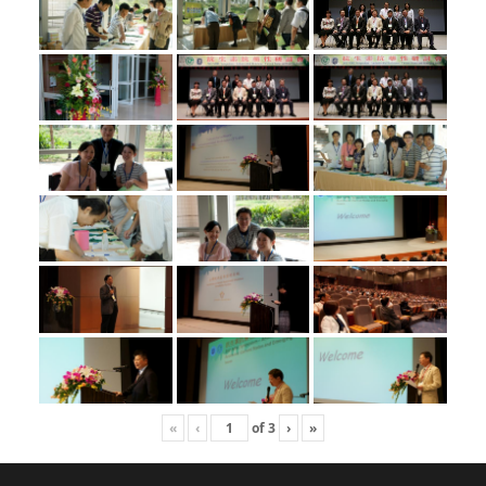
«
‹
of
3
›
»