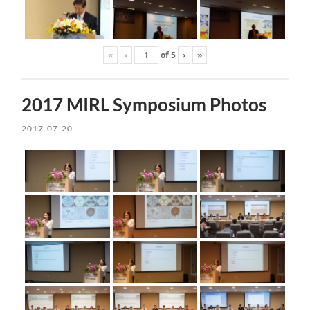
«
‹
of
5
›
»
2017 MIRL Symposium Photos
2017-07-20