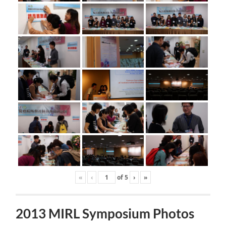
«
‹
of
5
›
»
2013 MIRL Symposium Photos