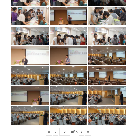
«
‹
of
6
›
»