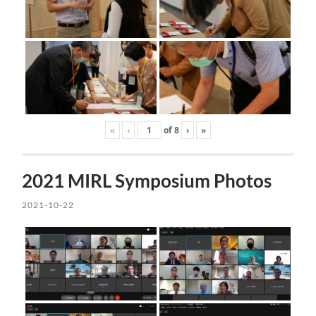
«
‹
of
8
›
»
2021 MIRL Symposium Photos
2021-10-22