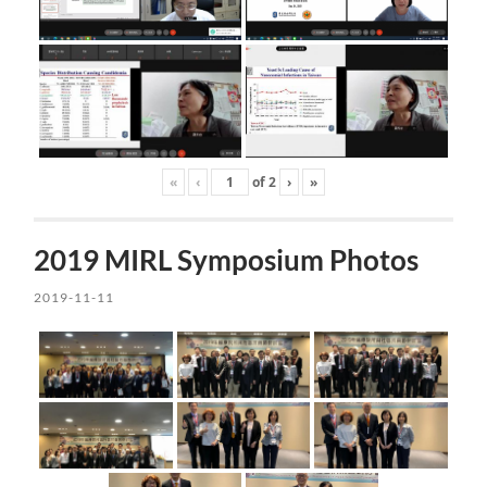
«
‹
of
2
›
»
2019 MIRL Symposium Photos
2019-11-11