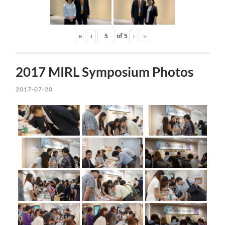
«
‹
of
5
›
»
2017 MIRL Symposium Photos
2017-07-20