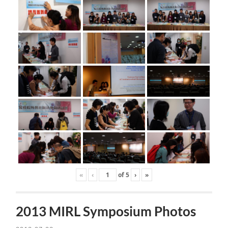
«
‹
of
5
›
»
2013 MIRL Symposium Photos