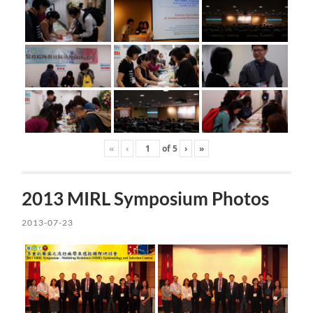
«
‹
of
5
›
»
2013 MIRL Symposium Photos
2013-07-23