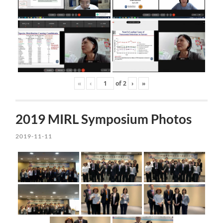
«
‹
of
2
›
»
2019 MIRL Symposium Photos
2019-11-11