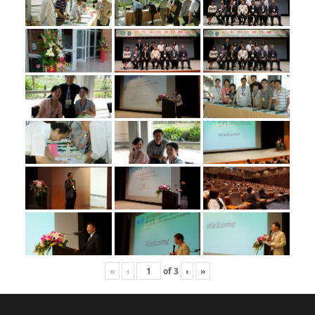
«
‹
of
3
›
»