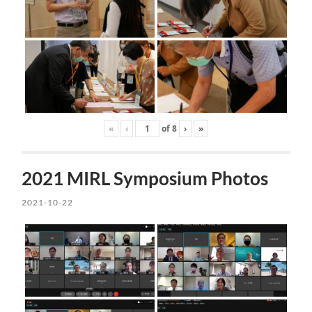
«
‹
of
8
›
»
2021 MIRL Symposium Photos
2021-10-22