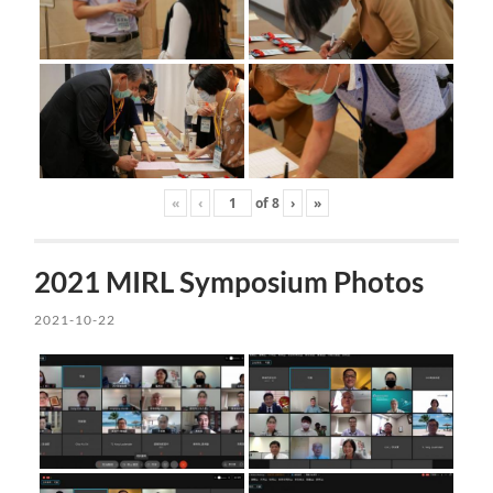
«
‹
of
8
›
»
2021 MIRL Symposium Photos
2021-10-22