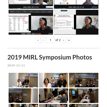
«
‹
of
2
›
»
2019 MIRL Symposium Photos
2019-11-11