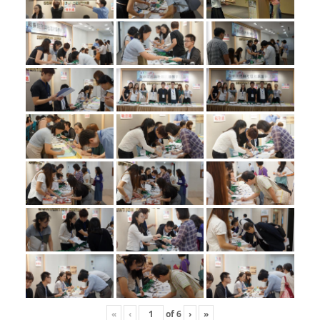
«
‹
of
6
›
»