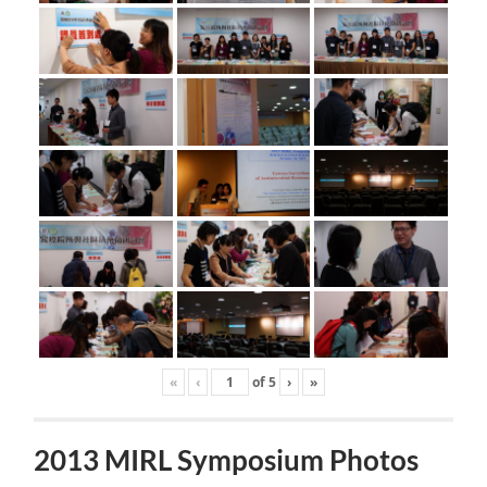
«
‹
of
5
›
»
2013 MIRL Symposium Photos