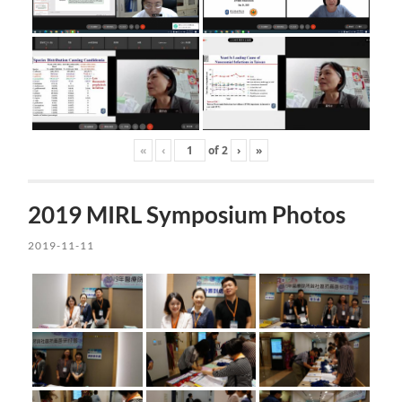
«
‹
of
2
›
»
2019 MIRL Symposium Photos
2019-11-11