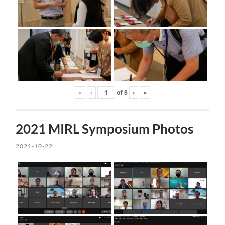
«
‹
of
8
›
»
2021 MIRL Symposium Photos
2021-10-22