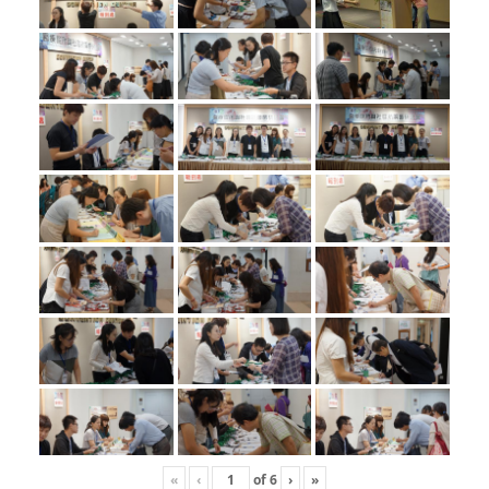
«
‹
of
6
›
»